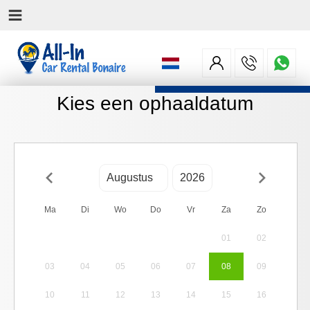
Kies een ophaaldatum
Ma
Di
Wo
Do
Vr
Za
Zo
01
02
03
04
05
06
07
08
09
10
11
12
13
14
15
16